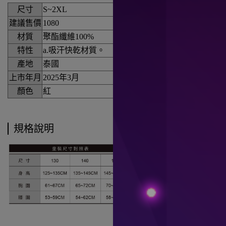
尺寸
S~2XL
建議售價
1080
材質
聚酯纖維100%
特性
a.吸汗快乾材質。
產地
泰國
上市年月
2025年3月
顏色
紅
規格說明