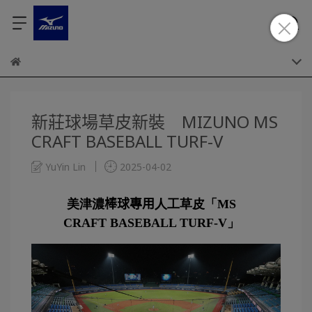
新莊球場草皮新裝 MIZUNO MS
CRAFT BASEBALL TURF-V
YuYin Lin
2025-04-02
美津濃
棒球專用
人工草皮「
MS
CRAFT BASEBALL TURF-V
」