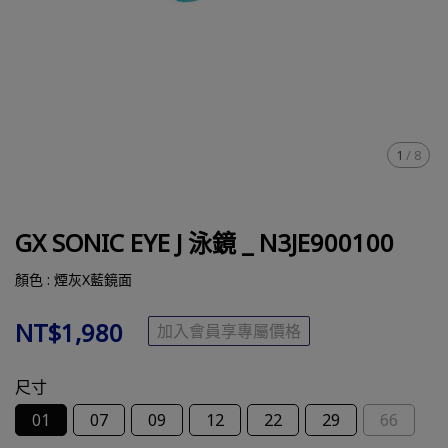
1
/
8
GX SONIC EYE J 泳鏡 _ N3JE900100
顏色 : 煙灰X藍鏡面
NT$1,980
加入會員享專屬價格
尺寸
01
07
09
12
22
29
66