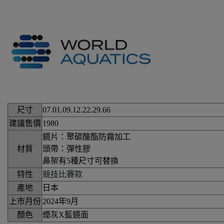
尺寸
07.01.09.12.22.29.66
建議售價
1980
鏡片：聚碳酸酯防霧加工
材質
頭帶：彈性膠
鼻架有5種尺寸可替換
特性
競技比賽款
產地
日本
上市月份
2024年9月
顏色
煙灰X藍鏡面