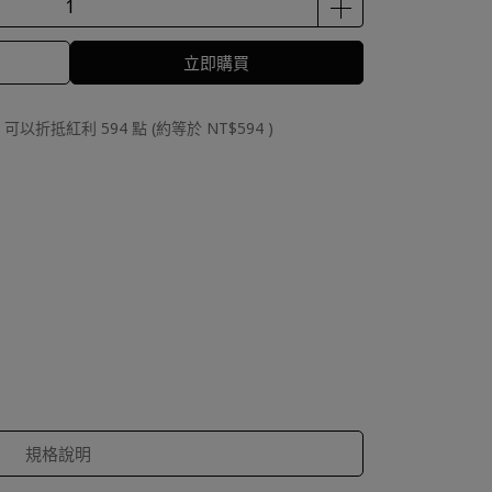
立即購買
 」可以折抵紅利
594
點 (約等於
NT$594
)
規格說明