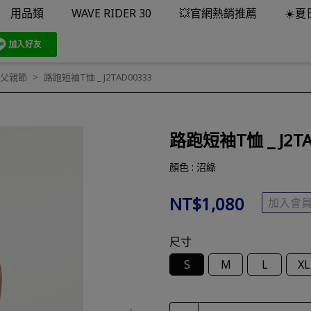
用品類
WAVE RIDER 30
💥官網熱銷推薦
☀️
父親節
路跑短袖T恤 _ J2TAD00333
路跑短袖T恤 _ J2TA
顏色 : 沼綠
NT$1,080
加入會
尺寸
S
M
L
XL