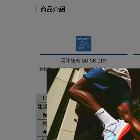
商品介紹
尺寸
S,M,L,XL,2XL,3XL
建議售價
1080
顏色
沼綠
材質
回收聚酯纖維75%、尼龍17%、彈性
產地
台灣製