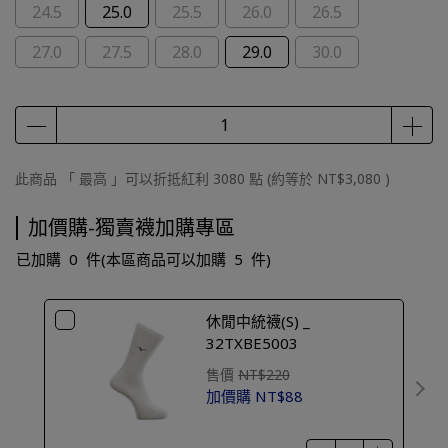
24.5
25.0
25.5
26.0
26.5
27.0
27.5
28.0
29.0
30.0
此商品 「 最高 」可以折抵紅利
3080
點 (約等於
NT$3,080
)
加價購-獨賣襪加購專區
已加購
0
件
(本區商品可以加購
5
件)
休閒中統襪(S) _
32TXBE5003
售價
NT$220
加價購
NT$88