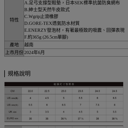
A.足弓支撐型鞋墊，日本SEK標準抗菌防臭網布
B.紳士型天然牛皮款式
C.Wgrip止滑橡膠
特性
D.GORE-TEX透氣防水材質
E.ENERZY發泡材，有著最極致的吸震、回彈表現
F.約365g (26.5cm單腳)
產地
越南
上市月份
2024年6月
規格說明