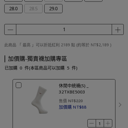
28.0
28.5
29.0
此商品 「 最高 」可以折抵紅利
2189
點 (約等於
NT$2,189
)
加價購-獨賣襪加購專區
已加購
0
件
(本區商品可以加購
5
件)
休閒中統襪(S) _
32TXBE5003
售價
NT$220
加價購
NT$88