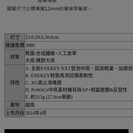
尺寸
23.0-29.0,30.0cm
建議售價
3980
鞋面:合成纖維+人工皮革
材質
大底:橡膠大底
A. 全新ENERZY NXT發泡中底，提高輕量、加速
B. ENERZY鞋墊再添回彈柔軟性
特性
C. XG高止滑橡膠
D. PoWnCe中底素材擁有與AP+相當避震&反發性
E. 約315g (27.0cm單腳)
產地
越南
上市月份
2024年4月