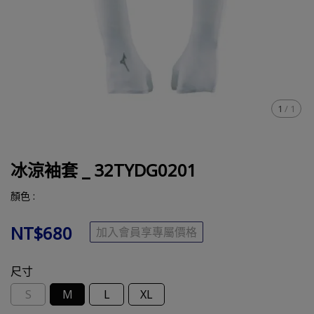
1
/
1
冰涼袖套 _ 32TYDG0201
顏色 :
NT$680
加入會員享專屬價格
尺寸
S
M
L
XL