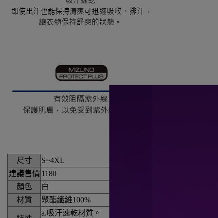
尺寸
S~4XL
建議售價
1180
顏色
白
材質
聚酯纖維100%
a.吸汗速乾材質。