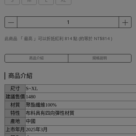
S
M
L
XL
此商品 「 最高 」可以折抵紅利
814
點 (約等於
NT$814
)
商品介紹
規格說明
商品介紹
尺寸
S~XL
建議售價
1480
材質
聚酯纖維100%
特性
布料具有四向彈性材質
產地
中國
上市年月
2025年3月