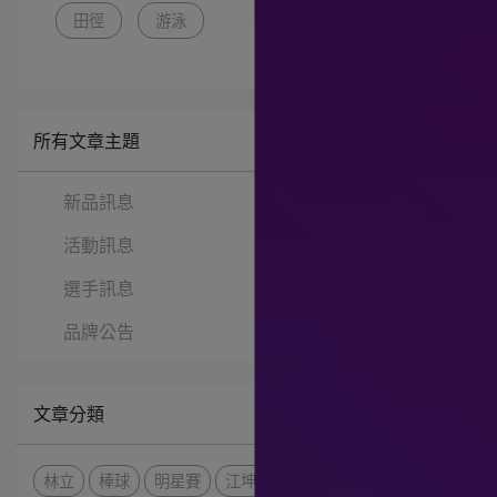
田徑
游泳
所有文章主題
新品訊息
活動訊息
選手訊息
品牌公告
文章分類
林立
棒球
明星賽
江坤宇
MizunoBaseball