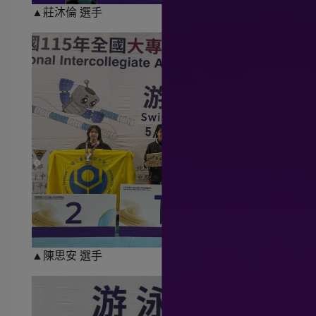
▲莊沐倫 選手
▲陳思安 選手