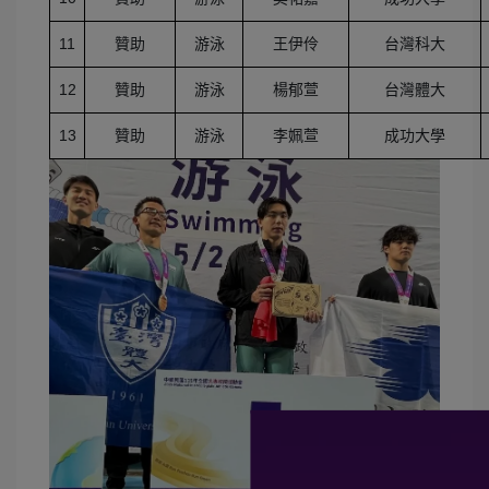
11
贊助
游泳
王伊伶
台灣科大
12
贊助
游泳
楊郁萱
台灣體大
13
贊助
游泳
李姵萱
成功大學