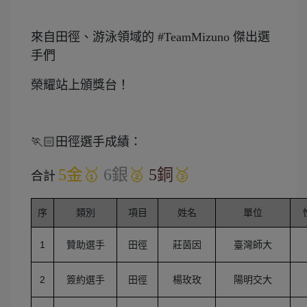
來自田徑、游泳領域的 #TeamMizuno 傑出選
手們
榮耀站上頒獎台！
🏃🏻田徑選手成績：
5金🥇
6銀
🥈
5銅
🥉
合計
序
類別
項目
姓名
單位
1
贊助選手
田徑
莊茵因
臺灣師大
2
簽約選手
田徑
楊玫玫
陽明交大