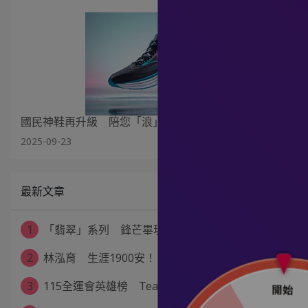
國民神鞋再升級 陪您「浪」向新世代
2025-09-23
最新文章
1
「翡翠」系列 鋒芒畢現
2
林泓育 生涯1900安！
3
115全運會英雄榜 TeamMizuno⋯