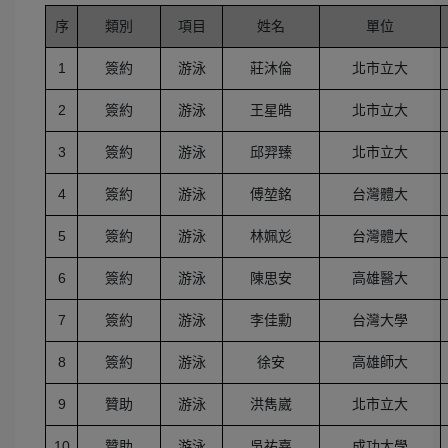
序
類別
項目
姓名
單位
1
簽約
游泳
莊沐倫
北市立大
2
簽約
游泳
王星皓
北市立大
3
簽約
游泳
邱羿臻
北市立大
4
簽約
游泳
傅堃銘
台灣體大
5
簽約
游泳
林姵彣
台灣體大
6
簽約
游泳
陳思安
高雄醫大
7
簽約
游泳
李佳勳
台灣大學
8
簽約
游泳
徐安
高雄師大
9
贊助
游泳
洪雋崴
北市立大
10
贊助
游泳
吳祐嘉
成功大學