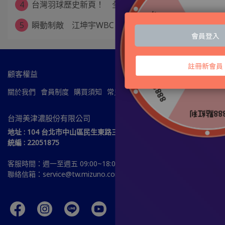
4
台灣羽球歷史新頁！ 全英公開賽混雙冠軍！
5
瞬動制敵 江坤宇WBC Ready！
顧客權益
關於我們
會員制度
購買須知
常見問題
服務條款
隱私政策
台灣美津濃股份有限公司
地址 : 104 台北市中山區民生東路三段51號15樓
統編 : 22051875
客服時間：週一至週五 09:00~18:00
聯絡信箱：service@tw.mizuno.com