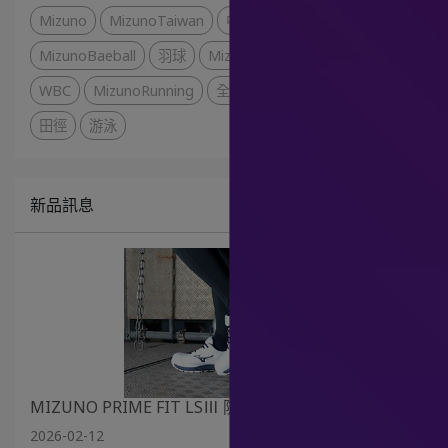
Mizuno
MizunoTaiwan
中華職棒
林泓育
MizunoBaeball
羽球
MizunoBadminton
葉宏蔚
WBC
MizunoRunning
全大運
MizunoSwim
田徑
游泳
新品訊息
MIZUNO PRIME FIT LSⅢ 防護鞋 改寫專業配備美學
2026-02-12