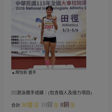
▲周怡新 選手
🏊🏻游泳選手成績：(包含個人及接力項目)
30金🥇
19銀
🥈
8銅
🥉
合計