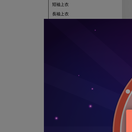
短袖上衣
長袖上衣
POLO衫
夾克GORETEX
風衣服飾
平織套裝
針織套裝
NT$
泳裝
緊身衣
緊身褲
無袖上衣
田徑服飾
羽排桌服飾
棒壘服飾