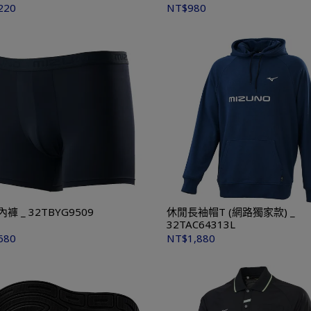
220
NT$980
運動內褲 _ 32TBYG9509
休閒長袖帽T (網路獨家款) _
32TAC64313L
680
NT$1,880