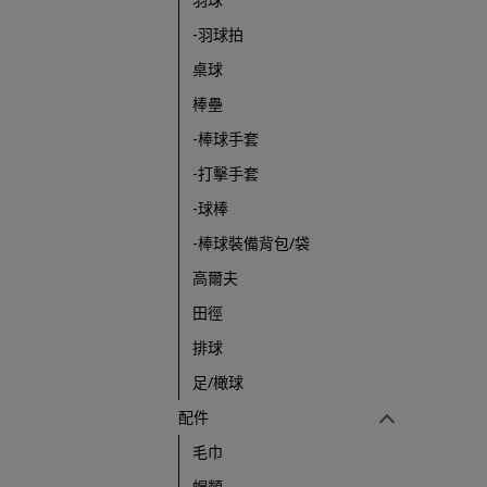
-羽球拍
桌球
棒壘
-棒球手套
-打擊手套
-球棒
-棒球裝備背包/袋
高爾夫
田徑
排球
足/橄球
配件
毛巾
帽類