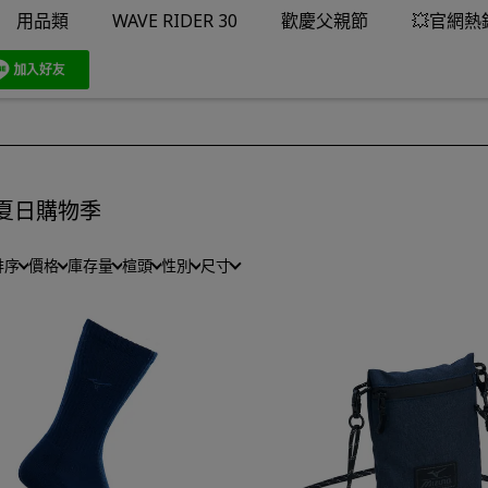
用品類
WAVE RIDER 30
歡慶父親節
💥官網熱
️夏日購物季
排序
價格
庫存量
楦頭
性別
尺寸