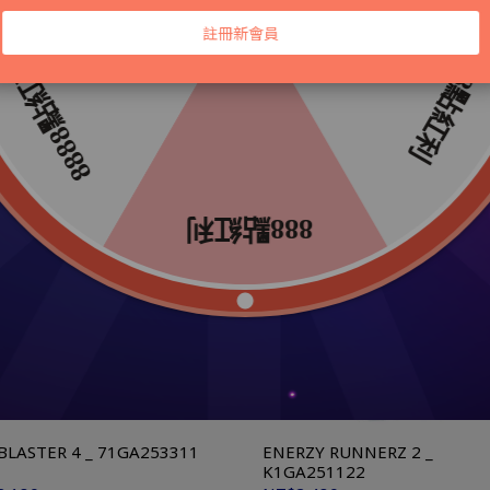
短袖POLO恤 _ 32TAC01209
短袖POLO衫 (網路獨家)
_32TAB11701L
1,180
NT$499
NT$980
SKY BLASTER 4 _ 71GA253311
ENERZY RUNNERZ 2 _
K1GA251122